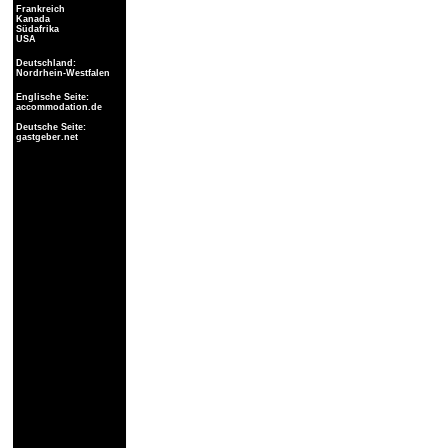
Frankreich
Kanada
Südafrika
USA
Deutschland:
Nordrhein-Westfalen
Englische Seite:
accommodation.de
Deutsche Seite:
gastgeber.net